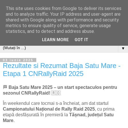
This site uses cookies from Google to deliver its services
and to analyze traffic. Your IP address and user-agent are
shared with Google along with performance and security
metrics to ensure quality of service, generate usage
statistics, and to detect and address abuse.
LEARN MORE
GOT IT
▼
03 iunie 2025
Rezultate si Rezumat Baja Satu Mare -
Etapa 1 CNRallyRaid 2025
🏁
Baja Satu Mare 2025 – un start spectaculos pentru
sezonul CNRallyRaid!
🇷🇴
În weekendul care tocmai s-a încheiat, am dat startul
Campionatului Național de Rally Raid 2025
, cu prima
etapă desfășurată în premieră la
Tășnad, județul Satu
Mare
.