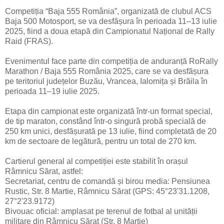
Competiția “Baja 555 România”, organizată de clubul ACS
Baja 500 Motosport, se va desfășura în perioada 11–13 iulie
2025, fiind a doua etapă din Campionatul Național de Rally
Raid (FRAS).
Evenimentul face parte din competiția de anduranță RoRally
Marathon / Baja 555 România 2025, care se va desfășura
pe teritoriul județelor Buzău, Vrancea, Ialomița și Brăila în
perioada 11–19 iulie 2025.
Etapa din campionat este organizată într-un format special,
de tip maraton, constând într-o singură probă specială de
250 km unici, desfășurată pe 13 iulie, fiind completată de 20
km de sectoare de legătură, pentru un total de 270 km.
Cartierul general al competiției este stabilit în orașul
Râmnicu Sărat, astfel:
Secretariat, centru de comandă și birou media: Pensiunea
Rustic, Str. 8 Martie, Râmnicu Sărat (GPS: 45°23'31.1208,
27°2'23.9172)
Bivouac oficial: amplasat pe terenul de fotbal al unității
militare din Râmnicu Sărat (Str. 8 Martie)