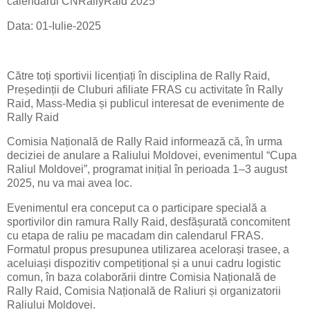
calendarul CNRallyRaid 2025
Data: 01-Iulie-2025
Către toți sportivii licențiați în disciplina de Rally Raid,
Președinții de Cluburi afiliate FRAS cu activitate în Rally
Raid, Mass-Media și publicul interesat de evenimente de
Rally Raid
Comisia Națională de Rally Raid informează că, în urma
deciziei de anulare a Raliului Moldovei, evenimentul “Cupa
Raliul Moldovei”, programat inițial în perioada 1–3 august
2025, nu va mai avea loc.
Evenimentul era conceput ca o participare specială a
sportivilor din ramura Rally Raid, desfășurată concomitent
cu etapa de raliu pe macadam din calendarul FRAS.
Formatul propus presupunea utilizarea acelorași trasee, a
aceluiași dispozitiv competițional și a unui cadru logistic
comun, în baza colaborării dintre Comisia Națională de
Rally Raid, Comisia Națională de Raliuri și organizatorii
Raliului Moldovei.