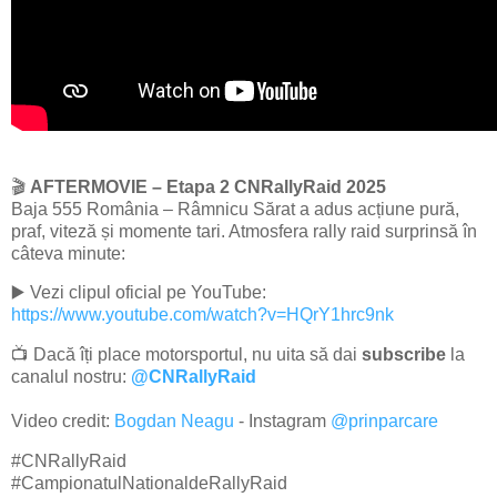
🎬
AFTERMOVIE – Etapa 2 CNRallyRaid 2025
Baja 555 România – Râmnicu Sărat a adus acțiune pură,
praf, viteză și momente tari. Atmosfera rally raid surprinsă în
câteva minute:
▶️ Vezi clipul oficial pe YouTube:
https://www.youtube.com/watch?v=HQrY1hrc9nk
📺 Dacă îți place motorsportul, nu uita să dai
subscribe
la
canalul nostru:
@CNRallyRaid
Video credit:
Bogdan Neagu
- Instagram
@prinparcare
#CNRallyRaid
#CampionatulNationaldeRallyRaid