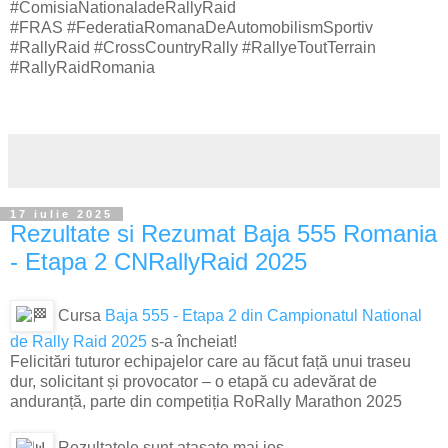
#ComisiaNationaladeRallyRaid
#FRAS #FederatiaRomanaDeAutomobilismSportiv
#RallyRaid #CrossCountryRally #RallyeToutTerrain
#RallyRaidRomania
17 iulie 2025
Rezultate si Rezumat Baja 555 Romania
- Etapa 2 CNRallyRaid 2025
Cursa
Baja 555 - Etapa 2 din Campionatul National
de Rally Raid 2025
s-a încheiat!
Felicitări tuturor echipajelor care au făcut față unui traseu
dur, solicitant și provocator – o etapă cu adevărat de
anduranță, parte din competiția RoRally Marathon 2025
Rezultatele sunt atasate mai jos