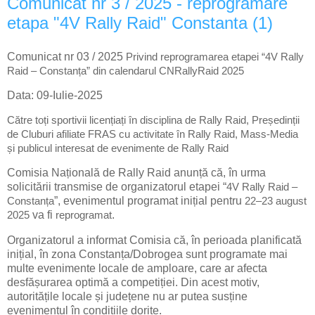
Comunicat nr 3 / 2025 - reprogramare
etapa "4V Rally Raid" Constanta (1)
Comunicat nr 03 / 2025
Privind reprogramarea etapei “4V Rally
Raid – Constanța” din calendarul CNRallyRaid 2025
Data: 09-Iulie-2025
Către toți sportivii licențiați în disciplina de Rally Raid, Președinții
de Cluburi afiliate FRAS cu activitate în Rally Raid, Mass-Media
și publicul interesat de evenimente de Rally Raid
Comisia Națională de Rally Raid anunță că, în urma
solicitării transmise de organizatorul etapei “
4V Rally Raid –
”, evenimentul programat inițial pentru
Constanța
22–23 august
va fi
.
2025
reprogramat
Organizatorul a informat Comisia că, în perioada planificată
inițial, în zona Constanța/Dobrogea sunt programate mai
multe evenimente locale de amploare, care ar afecta
desfășurarea optimă a competiției. Din acest motiv,
autoritățile locale și județene nu ar putea susține
evenimentul în condițiile dorite.