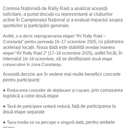
Comisia Națională de Rally Raid a analizat această
solicitare, a purtat discuții cu reprezentanți ai cluburilor
active în Campionatul Național și a evaluat impactul asupra
sportivilor și participării generale.
Astfel, s-a decis reprogramarea etapei “4V Rally Raid –
, cu păstrarea
Constanța” pentru perioada 16–17 octombrie 2025
aceleiași locații. Noua dată este stabilită
imediat înaintea
, astfel încât, în
etapei “4V Rally Raid 2” (17–18 octombrie 2025)
intervalul
, să se desfășoare
16–18 octombrie
două etape
consecutive în zona Constanța.
Această decizie are în vedere mai multe beneficii concrete
pentru participanți:
●
, prin comasarea
Reducerea costurilor de deplasare și cazare
logistică a celor două etape
●
, față de participarea la
Taxă de participare unitară redusă
două etape separate
●
, pentru ambele
Taxa media se va percepe o singură dată
etape