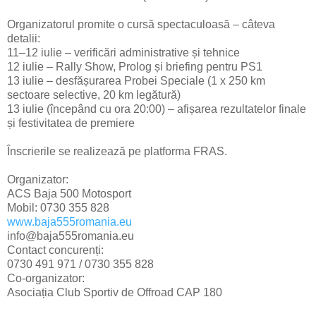
Organizatorul promite o cursă spectaculoasă – câteva
detalii:
11–12 iulie – verificări administrative și tehnice
12 iulie – Rally Show, Prolog și briefing pentru PS1
13 iulie – desfășurarea Probei Speciale (1 x 250 km
sectoare selective, 20 km legătură)
13 iulie (începând cu ora 20:00) – afișarea rezultatelor finale
și festivitatea de premiere
Înscrierile se realizează pe platforma FRAS.
Organizator:
ACS Baja 500 Motosport
Mobil: 0730 355 828
www.baja555romania.eu
info@baja555romania.eu
Contact concurenți:
0730 491 971 / 0730 355 828
Co-organizator:
Asociația Club Sportiv de Offroad CAP 180