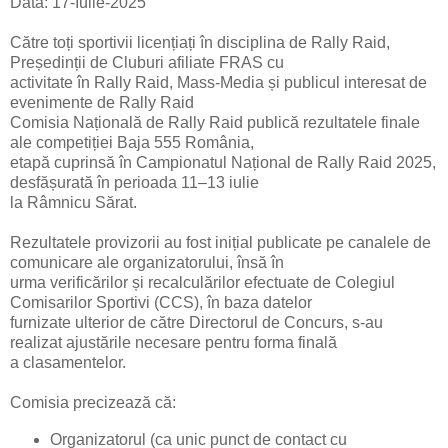
Data: 17-Iulie-2025
Către toți sportivii licențiați în disciplina de Rally Raid,
Președinții de Cluburi afiliate FRAS cu
activitate în Rally Raid, Mass-Media și publicul interesat de
evenimente de Rally Raid
Comisia Națională de Rally Raid publică rezultatele finale
ale competiției Baja 555 România,
etapă cuprinsă în Campionatul Național de Rally Raid 2025,
desfășurată în perioada 11–13 iulie
la Râmnicu Sărat.
Rezultatele provizorii au fost inițial publicate pe canalele de
comunicare ale organizatorului, însă în
urma verificărilor și recalculărilor efectuate de Colegiul
Comisarilor Sportivi (CCS), în baza datelor
furnizate ulterior de către Directorul de Concurs, s-au
realizat ajustările necesare pentru forma finală
a clasamentelor.
Comisia precizează că:
Organizatorul (ca unic punct de contact cu